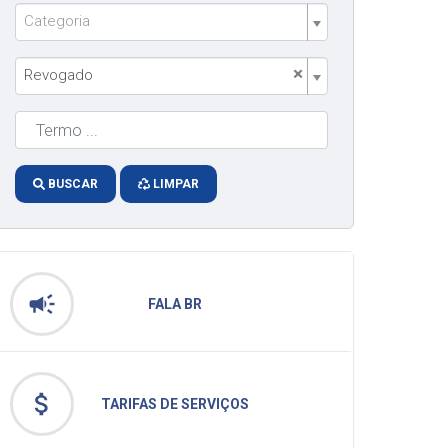
Categoria
×
Revogado
BUSCAR
LIMPAR
campaign
FALA BR
attach_money
TARIFAS DE SERVIÇOS