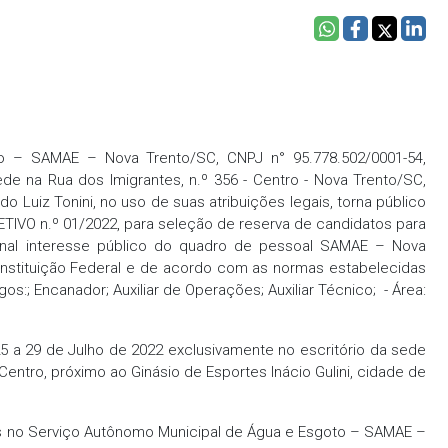
o – SAMAE – Nova Trento/SC, CNPJ n° 95.778.502/0001-54,
e na Rua dos Imigrantes, n.º 356 - Centro - Nova Trento/SC,
o Luiz Tonini, no uso de suas atribuições legais, torna público
IVO n.º 01/2022, para seleção de reserva de candidatos para
nal interesse público do quadro de pessoal SAMAE – Nova
onstituição Federal e de acordo com as normas estabelecidas
os:; Encanador; Auxiliar de Operações; Auxiliar Técnico; - Área:
25 a 29 de Julho de 2022 exclusivamente no escritório da sede
entro, próximo ao Ginásio de Esportes Inácio Gulini, cidade de
s
os no Serviço Autônomo Municipal de Água e Esgoto – SAMAE –