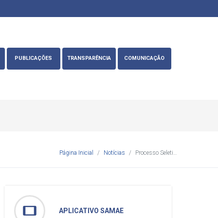
PUBLICAÇÕES
TRANSPARÊNCIA
COMUNICAÇÃO
Página Inicial
Notícias
Processo Seletivo 001/2022
tablet
APLICATIVO SAMAE