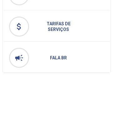
TARIFAS DE
attach_money
SERVIÇOS
campaign
FALA BR