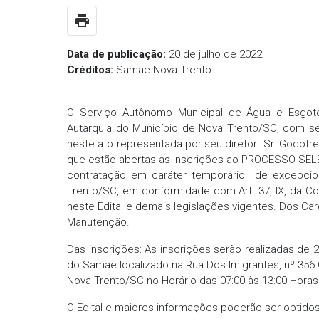
print
Data de publicação:
20 de julho de 2022
Créditos:
Samae Nova Trento
O Serviço Autônomo Municipal de Água e Esgot
Autarquia do Município de Nova Trento/SC, com sed
neste ato representada por seu diretor Sr. Godofred
que estão abertas as inscrições ao PROCESSO SELET
contratação em caráter temporário de excepcio
Trento/SC, em conformidade com Art. 37, IX, da C
neste Edital e demais legislações vigentes. Dos Carg
Manutenção.
Das inscrições: As inscrições serão realizadas de 
do Samae localizado na Rua Dos Imigrantes, nº 356 C
Nova Trento/SC no Horário das 07:00 às 13:00 Hora
O Edital e maiores informações poderão ser obtid