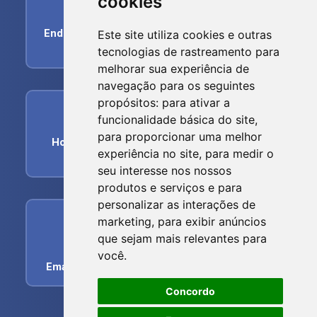
cookies
home
Endereço:
R. dos Imigrantes, 356 - Centro, Nova
Este site utiliza cookies e outras
Trento - SC, 88270-000
tecnologias de rastreamento para
melhorar sua experiência de
navegação para os seguintes
propósitos:
para ativar a
schedule
funcionalidade básica do site
,
para proporcionar uma melhor
Horário de funcionamento:
Segunda-feira a
experiência no site
,
para medir o
Sexta-feira das 07h00min às 17:00hs
seu interesse nos nossos
produtos e serviços e para
personalizar as interações de
phone
marketing
,
para exibir anúncios
que sejam mais relevantes para
Telefone:
(48) 3267-0380
você
.
Email:
atendimento@samaenovatrento.com.br
Concordo