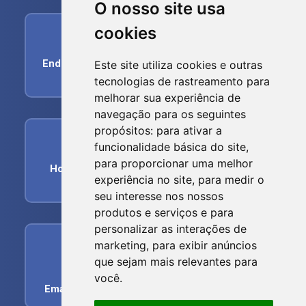
O nosso site usa
cookies
home
Endereço:
R. dos Imigrantes, 356 - Centro, Nova
Este site utiliza cookies e outras
Trento - SC, 88270-000
tecnologias de rastreamento para
melhorar sua experiência de
navegação para os seguintes
propósitos:
para ativar a
schedule
funcionalidade básica do site
,
para proporcionar uma melhor
Horário de funcionamento:
Segunda-feira a
experiência no site
,
para medir o
Sexta-feira das 07h00min às 17:00hs
seu interesse nos nossos
produtos e serviços e para
personalizar as interações de
phone
marketing
,
para exibir anúncios
que sejam mais relevantes para
Telefone:
(48) 3267-0380
você
.
Email:
atendimento@samaenovatrento.com.br