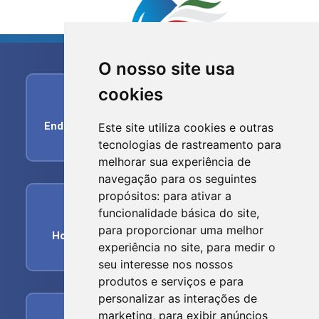
O nosso site usa
cookies
home
Endereço:
R. dos Imigrantes, 356 - Centro, Nova
Este site utiliza cookies e outras
Trento - SC, 88270-000
tecnologias de rastreamento para
melhorar sua experiência de
navegação para os seguintes
propósitos:
para ativar a
schedule
funcionalidade básica do site
,
para proporcionar uma melhor
Horário de funcionamento:
Segunda-feira a
experiência no site
,
para medir o
Sexta-feira das 07h00min às 17:00hs
seu interesse nos nossos
produtos e serviços e para
personalizar as interações de
phone
marketing
,
para exibir anúncios