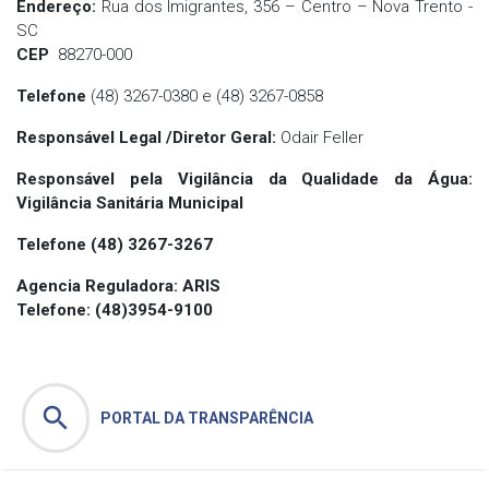
Endereço:
Rua dos Imigrantes, 356 – Centro – Nova Trento -
SC
CEP
88270-000
Telefone
(48) 3267-0380 e (48) 3267-0858
Responsável Legal /
Diretor Geral:
Odair Feller
Responsável pela Vigilância da Qualidade da Água:
Vigilância Sanitária Municipal
Telefone
(48) 3267-3267
Agencia Reguladora: ARIS
Telefone: (48)3954-9100
search
PORTAL DA TRANSPARÊNCIA