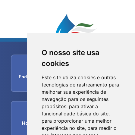
O nosso site usa
cookies
home
Endereço:
R. dos Imigrantes, 356 - Centro, Nova
Este site utiliza cookies e outras
Trento - SC, 88270-000
tecnologias de rastreamento para
melhorar sua experiência de
navegação para os seguintes
propósitos:
para ativar a
schedule
funcionalidade básica do site
,
para proporcionar uma melhor
Horário de funcionamento:
Segunda-feira a
experiência no site
,
para medir o
Sexta-feira das 07h00min às 17:00hs