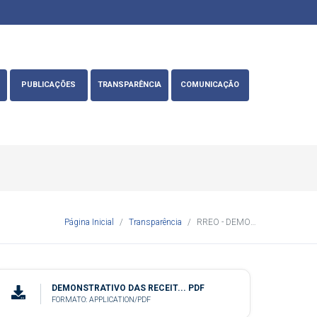
PUBLICAÇÕES
TRANSPARÊNCIA
COMUNICAÇÃO
Página Inicial
Transparência
RREO - DEMONSTRATIVO DAS RECEITAS E DESPESAS COM AÇÕES E SERVIÇOS PUBLICOS DE SAUDE
DEMONSTRATIVO DAS RECEIT... PDF
FORMATO: APPLICATION/PDF